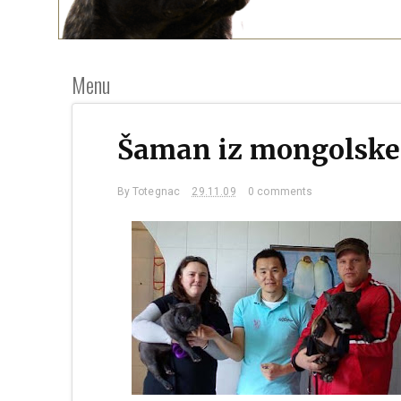
Menu
Šaman iz mongolske
By
Totegnac
29.11.09
0 comments