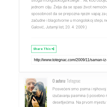
svoga mongolskoga kolege... Ali, kod obojic
jednom cilju. Želja da se spasi život nemoćno
sposobnost da se prepozna njezin vapaj za p
začudne i blagotvorne u mongolskoj stepi,
Galović, Jutarnji list, 20. 4. 2009.)
Share This
O autoru:
Totegnac
Posvećeni smo psima i njihovoj 
izučavanju pasmina (i posebno nji
desetljećima. Na prvom mjestu tu