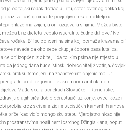
vjerovali da će u njemu jednog dana oživjeti djedov duh. I nisu
ad je obiteljski rođak doπao u jurtu, šator ovalnog oblika koji
otrazi za pašnjacima, te povjerljivo rekao roditeljima:
epi, prilaze mu zvijeri, a on razgovara s njima! Možda biste
ožda bi iz djeteta trebalo istjerati te čudne duhove!” No,
jičava rođaka. Bili su ponosni na sina koji pomaže kravama pri
etetove navade da oko sebe okuplja čopore pasa lutalica.
a će biti izopćen iz obitelji i da tolikim psima nije mjesto u
teta da jednog dana bude istinski dobročinitelj životinja, čovjek
inarsku praksu temeljenu na znanstvenim činjenicima. Dr.
kom predgrađu pred njegovom je skromnom ambulantom
h dijelova Mađarske, a ponekad i Slovačke ili Rumunjske,
zdravlju drugih bića dobio odrastajući uz konje, ovce, koze i
 Gobi probija kroz skrivene zidine budističkih kamenih hramova.
tka priče ikad vidio mongolsku stepu. Vjerojatno nikad nije
skim prostranstvima nosili nemilosrdnog Džingis Kana, poput