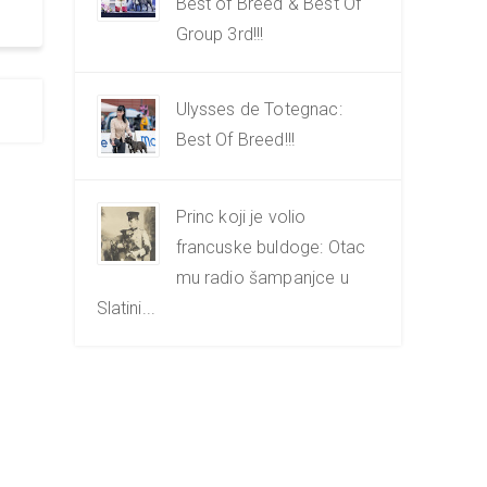
Best of Breed & Best Of
Group 3rd!!!
Ulysses de Totegnac:
Best Of Breed!!!
Princ koji je volio
francuske buldoge: Otac
mu radio šampanjce u
Slatini...