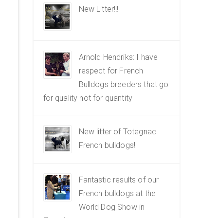
New Litter!!!
Arnold Hendriks: I have
respect for French
Bulldogs breeders that go
for quality not for quantity
New litter of Totegnac
French bulldogs!
Fantastic results of our
French bulldogs at the
World Dog Show in