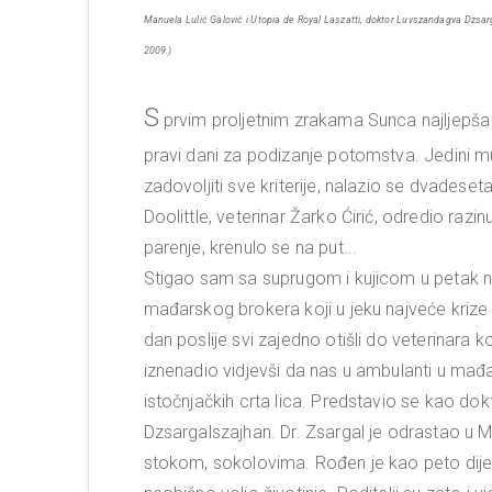
Manuela Lulić Galović i Utopia de Royal Laszatti, doktor Luvszandagva Dzsar
2009.)
S
prvim proljetnim zrakama Sunca najljepša k
pravi dani za podizanje potomstva. Jedini 
zadovoljiti sve kriterije, nalazio se dvades
Doolittle, veterinar Žarko Ćirić, odredio raz
parenje, krenulo se na put...
Stigao sam sa suprugom i kujicom u petak n
mađarskog brokera koji u jeku najveće krize
dan poslije svi zajedno otišli do veterinara
iznenadio vidjevši da nas u ambulanti u mađ
istočnjačkih crta lica. Predstavio se kao do
Dzsargalszajhan. Dr. Zsargal je odrastao u M
stokom, sokolovima. Rođen je kao peto dijete