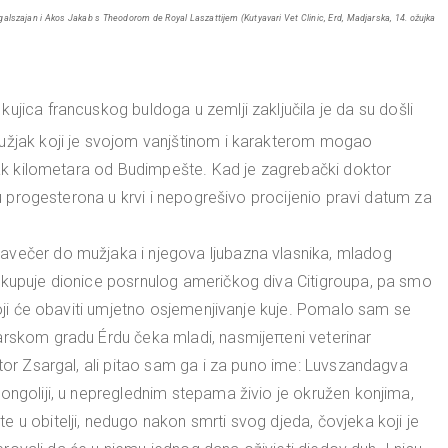
galszajan i Akos Jakab s Theodorom de Royal Laszattijem (Kutyavari Vet Clinic, Erd, Madjarska, 14. ožujka
ujica francuskog buldoga u zemlji zaključila je da su došli
mužjak koji je svojom vanjštinom i karakterom mogao
etak kilometara od Budimpešte. Kad je zagrebački doktor
inu progesterona u krvi i nepogrešivo procijenio pravi datum za
avečer do mužjaka i njegova ljubazna vlasnika, mladog
 kupuje dionice posrnulog američkog diva Citigroupa, pa smo
 koji će obaviti umjetno osjemenjivanje kuje. Pomalo sam se
arskom gradu Érdu čeka mladi, nasmijeπeni veterinar
ktor Zsargal, ali pitao sam ga i za puno ime: Luvszandagva
ongoliji, u nepreglednim stepama živio je okružen konjima,
 u obitelji, nedugo nakon smrti svog djeda, čovjeka koji je