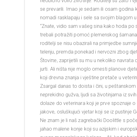
neobično volio životinje. Roditelji su zato i 
se prevarili. Imao je sedam ili osam godina k
nomadi rasklapaju i sele sa svojim blagom u p
“Znate, vidio sam vašeg sina kako hoda po st
trebali potražiti pomoć plemenskog šamana, m
roditelji se nisu obazirali na primjedbe sumn
telenju, premda ponekad i nervozni zbog dj
Štoviπe, zaprijetili su mu u nekoliko navrata d
jurti. Ali ništa nije moglo omesti planove dje
koji drevna znanja i vještine pretače u veter
Zsargal danas to doista i čini, u peštans
neprekidno gužva, ljudi sa životinjama iz svi
dolaze do veterinara koji je prve spoznaje o 
jakove, osluškujući vjetar koji se iz pustinje
Ne znam je li naš zagrebački Doolittle s poče
jahao malene konje koji su azijskim i europ