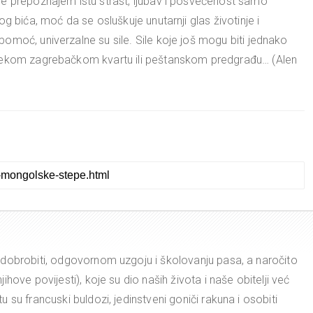
e prepoznajem istu strast, ljubav i posvećenost samo
g bića, moć da se osluškuje unutarnji glas životinje i
omoć, univerzalne su sile. Sile koje još mogu biti jednako
 nekom zagrebačkom kvartu ili peštanskom predgrađu… (Alen
dobrobiti, odgovornom uzgoju i školovanju pasa, a naročito
hove povijesti), koje su dio naših života i naše obitelji već
 su francuski buldozi, jedinstveni goniči rakuna i osobiti