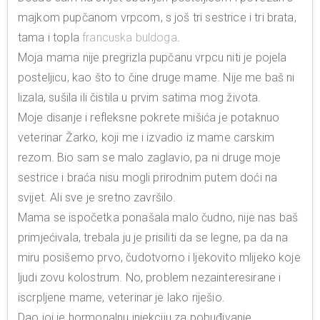
majkom pupčanom vrpcom, s još tri sestrice i tri brata,
tama i topla
francuska buldoga
.
Moja mama nije pregrizla pupčanu vrpcu niti je pojela
posteljicu, kao što to čine druge mame. Nije me baš ni
lizala, sušila ili čistila u prvim satima mog života.
Moje disanje i refleksne pokrete mišića je potaknuo
veterinar Žarko, koji me i izvadio iz mame carskim
rezom. Bio sam se malo zaglavio, pa ni druge moje
sestrice i braća nisu mogli prirodnim putem doći na
svijet. Ali sve je sretno završilo.
Mama se ispočetka ponašala malo čudno, nije nas baš
primjećivala, trebala ju je prisiliti da se legne, pa da na
miru posišemo prvo, čudotvorno i ljekovito mlijeko koje
ljudi zovu kolostrum. No, problem nezainteresirane i
iscrpljene mame, veterinar je lako riješio.
Dao joj je hormonalnu injekciju za pobuđivanje