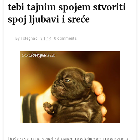
tebi tajnim spojem stvoriti
spoj ljubavi i sreće
By
Totegnac
3.1.14
0 comments
Došao sam na svijet obavijen posteljicom i povezan s