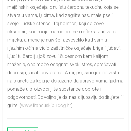
majčinskih osjećaja, onu istu čarobnu tekućinu koja se
stvara u vama, ljudima, kad zagrlite nas, male pse ili
svoje, ljudske štence. Taj hormon, koji se zove
oksitocin, kod moje mame potiče i refleks izlučivanja
mlijeka, a mene je najviše razveselilo kad sam u
njezinim očima vidio zaštitničke osjećaje brige i ljubavi.
Ljudi tu čaroliju još zovu i čudesnom kemikalijom
maženja, ona može odagnati svaki stres, sprečavati
depresiju, jačati povjerenje. A mi, psi, smo jedina vrsta
na planetu za koju je dokazano da upravo vama ljudima
pomaže u proizvodnji te supstance dobrote i
odgovornosti! Dovoljno je da nas s ljubavlju dodirujete ili
grlite! (
www.francuskibuldog.hr
)