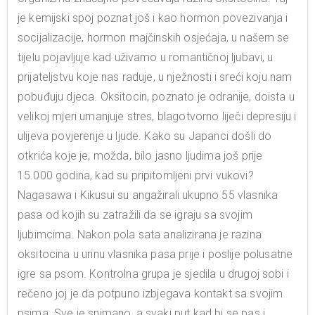
je kemijski spoj poznat još i kao hormon povezivanja i
socijalizacije, hormon majčinskih osjećaja, u našem se
tijelu pojavljuje kad uživamo u romantičnoj ljubavi, u
prijateljstvu koje nas raduje, u nježnosti i sreći koju nam
pobuđuju djeca. Oksitocin, poznato je odranije, doista u
velikoj mjeri umanjuje stres, blagotvorno liječi depresiju i
ulijeva povjerenje u ljude. Kako su Japanci došli do
otkrića koje je, možda, bilo jasno ljudima još prije
15.000 godina, kad su pripitomljeni prvi vukovi?
Nagasawa i Kikusui su angažirali ukupno 55 vlasnika
pasa od kojih su zatražili da se igraju sa svojim
ljubimcima. Nakon pola sata analizirana je razina
oksitocina u urinu vlasnika pasa prije i poslije polusatne
igre sa psom. Kontrolna grupa je sjedila u drugoj sobi i
rečeno joj je da potpuno izbjegava kontakt sa svojim
psima. Sve je snimano, a svaki put kad bi se pas i