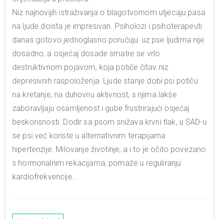
Niz najnovijih istraživanja o blagotvornom utjecaju pasa
na ljude doista je impresivan. Psiholozi i psihoterapeuti
danas gotovo jednoglasno poručuju: uz pse ljudima nije
dosadno, a osjećaj dosade smatre se vrlo
destruktivnom pojavom, koja potiče čitav niz
depresivnih raspoloženja. Ljude starije dobi psi potiču
na kretanje, na duhovnu aktivnost, s njima lakše
zaboravljaju osamljenost i gube frustrirajući osjećaj
beskorisnosti. Dodir sa psom snižava krvni tlak, u SAD-u
se psi već koriste u alternativnim terapijama
hipertenzije. Milovanje životinje, a i to je očito povezano
s hormonalnim rekacijama, pomaže u reguliranju
kardiofrekvencije…