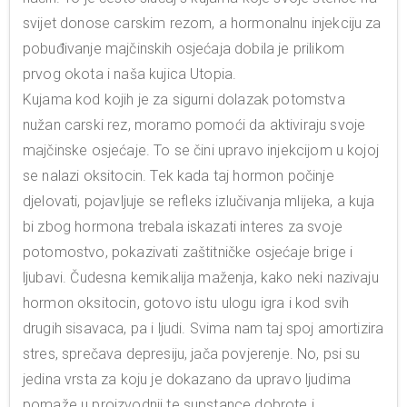
svijet donose carskim rezom, a hormonalnu injekciju za
pobuđivanje majčinskih osjećaja dobila je prilikom
prvog okota i naša kujica Utopia.
Kujama kod kojih je za sigurni dolazak potomstva
nužan carski rez, moramo pomoći da aktiviraju svoje
majčinske osjećaje. To se čini upravo injekcijom u kojoj
se nalazi oksitocin. Tek kada taj hormon počinje
djelovati, pojavljuje se refleks izlučivanja mlijeka, a kuja
bi zbog hormona trebala iskazati interes za svoje
potomostvo, pokazivati zaštitničke osjećaje brige i
ljubavi. Čudesna kemikalija maženja, kako neki nazivaju
hormon oksitocin, gotovo istu ulogu igra i kod svih
drugih sisavaca, pa i ljudi. Svima nam taj spoj amortizira
stres, sprečava depresiju, jača povjerenje. No, psi su
jedina vrsta za koju je dokazano da upravo ljudima
pomaže u proizvodnji te supstance dobrote i