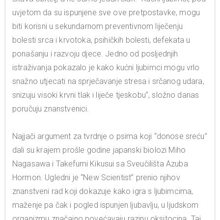
uvjetom da su ispunjene sve ove pretpostavke, mogu
biti korisni u sekundarnom preventivnom liječenju
bolesti srca i krvotoka, psihičkih bolesti, defekata u
ponašanju i razvoju djece. Jedno od posljednjih
istraživanja pokazalo je kako kućni ljubimci mogu vrlo
snažno utjecati na sprječavanje stresa i srčanog udara,
snizuju visoki krvni tlak i liječe tjeskobu”, složno danas
poručuju znanstvenici.
Najjači argument za tvrdnje o psima koji “donose sreću”
dali su krajem prošle godine japanski biolozi Miho
Nagasawa i Takefumi Kikusui sa Sveučilišta Azuba
Hormon. Ugledni je “New Scientist” prenio njihov
znanstveni rad koji dokazuje kako igra s ljubimcima,
maženje pa čak i pogled ispunjen ljubavlju, u ljudskom
organizmu značajno povećavaju razinu oksitocina. Taj