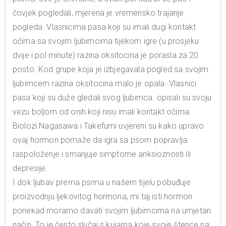
čovjek pogledali, mjerena je vremensko trajanje
pogleda. Vlasnicima pasa koji su imali dugi kontakt
očima sa svojim ljubimcima tijekom igre (u prosjeku
dvije i pol minute) razina oksitocina je porasla za 20
posto. Kod grupe koja je izbjegavala pogled sa svojim
ljubimcem razina oksitocina malo je opala. Vlasnici
pasa koji su duže gledali svog ljubimca. opisali su svoju
vezu boljom od onih koji nisu imali kontakt očima.
Biolozi Nagasawa i Takefumi uvjereni su kako upravo
ovaj hormon pomaže da igra sa psom popravlja
raspoloženje i smanjuje simptome anksioznosti ili
depresije.
I dok ljubav prema psima u našem tijelu pobuđuje
proizvodnju ljekovitog hormona, mi taj isti hormon
ponekad moramo davati svojim ljubimcima na umjetan
način. To je često slučaj s kujama koje svoje štence na