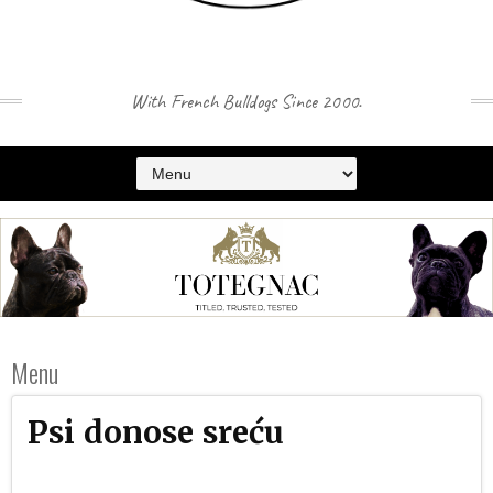
With French Bulldogs Since 2000.
Menu
Psi donose sreću