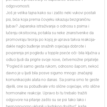
odgovornosti.
Još je velika tajna kako su i zašto neki vukovi postali
psi, bića koja prema čovjeku iskazuju bezgraničnu
ljubav? Japanska istraživanja o odnosu s psima i
lučenju oksitocina, potakla su neke znanstvenike da
promoviraju teoriju po kojoj je uprava takva reakcija-
dakle naglo buđenje snažnih osjećaja dobrote i
povjerenja pri pogledu u topple pseće oči- bila ključna u
odluci ljudi da prigrle svoje nove, četvernožne prijatelje.
“Pogled ili samo gesta rukom, odnosno šapom, nekoć
davno je u ljudi bila posve sigurno mnogo značajniji
komunikacijski alata no danas. Sa psima smo te geste
dijelili, one su pobuđivale vrlo slične osjećaje, vrlo slične
hormonalne reakcije. Upravo bi tu trebalo tražiti
odgovore na pitanje zašto su se psi tako lako i
bespogovorno uklupili u ljudskog društvo”, kaže