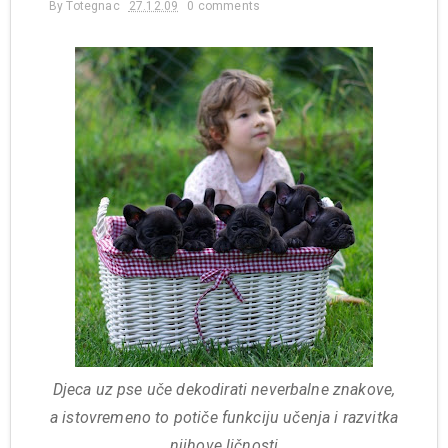
By
Totegnac
27.12.09
0 comments
Djeca uz pse uče dekodirati neverbalne znakove,
a istovremeno to potiče funkciju učenja i razvitka
njihove ličnosti