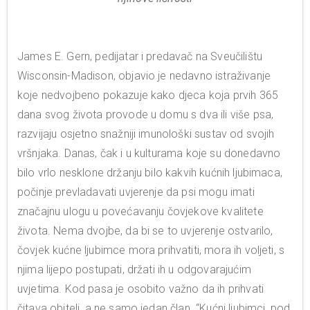
James E. Gern, pedijatar i predavač na Sveučilištu
Wisconsin-Madison, objavio je nedavno istraživanje
koje nedvojbeno pokazuje kako djeca koja prvih 365
dana svog života provode u domu s dva ili više psa,
razvijaju osjetno snažniji imunološki sustav od svojih
vršnjaka. Danas, čak i u kulturama koje su donedavno
bilo vrlo nesklone držanju bilo kakvih kućnih ljubimaca,
počinje prevladavati uvjerenje da psi mogu imati
značajnu ulogu u povećavanju čovjekove kvalitete
života. Nema dvojbe, da bi se to uvjerenje ostvarilo,
čovjek kućne ljubimce mora prihvatiti, mora ih voljeti, s
njima lijepo postupati, držati ih u odgovarajućim
uvjetima. Kod pasa je osobito važno da ih prihvati
čitava obitelj, a ne samo jedan član. “Kućni ljubimci, pod