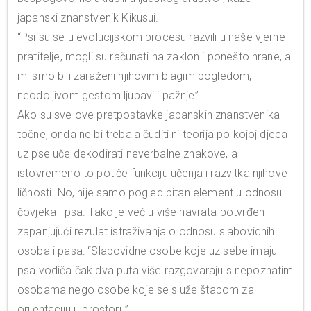
japanski znanstvenik Kikusui.
“Psi su se u evolucijskom procesu razvili u naše vjerne
pratitelje, mogli su računati na zaklon i ponešto hrane, a
mi smo bili zaraženi njihovim blagim pogledom,
neodoljivom gestom ljubavi i pažnje”.
Ako su sve ove pretpostavke japanskih znanstvenika
točne, onda ne bi trebala čuditi ni teorija po kojoj djeca
uz pse uče dekodirati neverbalne znakove, a
istovremeno to potiče funkciju učenja i razvitka njihove
ličnosti. No, nije samo pogled bitan element u odnosu
čovjeka i psa. Tako je već u više navrata potvrđen
zapanjujući rezulat istraživanja o odnosu slabovidnih
osoba i pasa: “Slabovidne osobe koje uz sebe imaju
psa vodiča čak dva puta više razgovaraju s nepoznatim
osobama nego osobe koje se služe štapom za
orijentaciju u prostoru”.